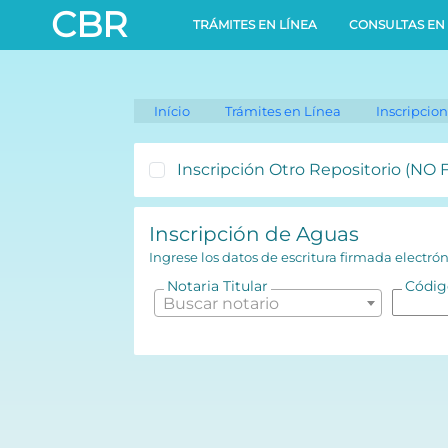
0bd3e204957dbb163ac29dae252038b2
CBR
TRÁMITES EN LÍNEA
CONSULTAS EN 
Início
Trámites en Línea
Inscripcio
Inscripción Otro Repositorio (NO
Inscripción de Aguas
Ingrese los datos de escritura firmada electr
Notaria Titular
Código
Buscar notario